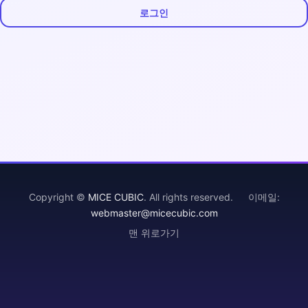
로그인
Copyright ©
MICE CUBIC
. All rights reserved. 이메일:
webmaster@micecubic.com
맨 위로가기