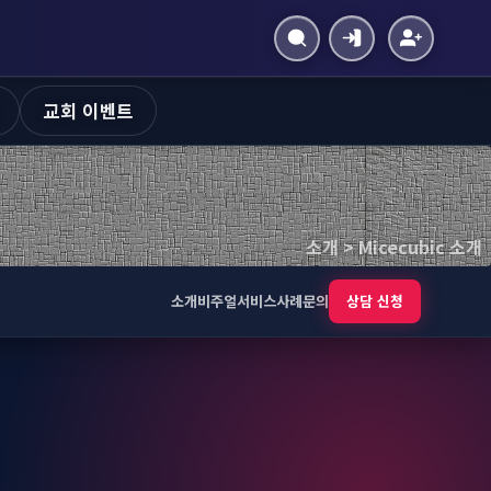
교회 이벤트
소개 > Micecubic 소개
소개
비주얼
서비스
사례
문의
상담 신청